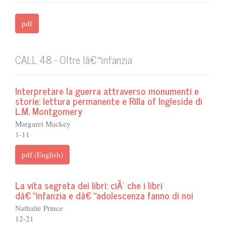
pdf
CALL 48 - Oltre lâ€™infanzia
Interpretare la guerra attraverso monumenti e
storie: lettura permanente e Rilla of Ingleside di
L.M. Montgomery
Margaret Mackey
1-11
pdf (English)
La vita segreta dei libri: ciÃ² che i libri
dâ€™infanzia e dâ€™adolescenza fanno di noi
Nathalie Prince
12-21