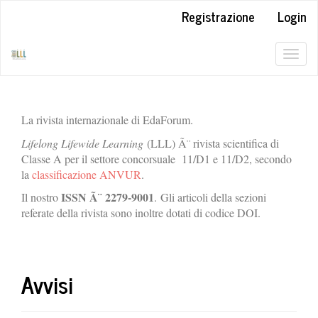
##plugins.themes.bootstrap3.accessible_menu.label##
Registrazione
Login
##plugins.themes.bootstrap3.accessible_menu.main_navigation#
##plugins.themes.bootstrap3.accessible_menu.main_content##
##plugins.themes.bootstrap3.accessible_menu.sidebar##
Togg
navig
La rivista internazionale di EdaForum.
Lifelong Lifewide Learning
(LLL) Ã¨ rivista scientifica di
Classe A per il settore concorsuale 11/D1 e 11/D2, secondo
la
classificazione ANVUR
.
ISSN Ã¨
2279-9001
Il nostro
. Gli articoli della sezioni
referate della rivista sono inoltre dotati di codice DOI.
Avvisi