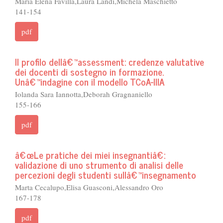
Maria Elena Favilla,Laura Landi,Michela Maschietto
141-154
pdf
Il profilo dellâ€™assessment: credenze valutative
dei docenti di sostegno in formazione.
Unâ€™indagine con il modello TCoA-IIIA
Iolanda Sara Iannotta,Deborah Gragnaniello
155-166
pdf
â€œLe pratiche dei miei insegnantiâ€:
validazione di uno strumento di analisi delle
percezioni degli studenti sullâ€™insegnamento
Marta Cecalupo,Elisa Guasconi,Alessandro Oro
167-178
pdf