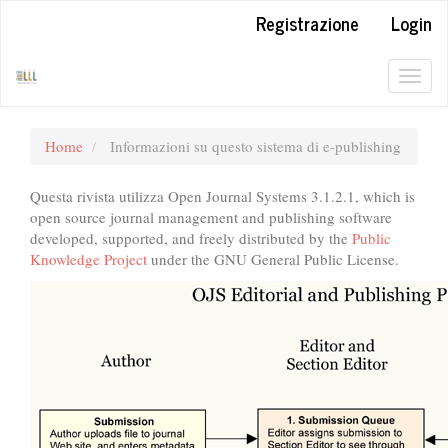
##plugins.themes.bootstrap3.accessible_menu.label##
Registrazione
Login
##plugins.themes.bootstrap3.accessible_menu.main_navigation#
##plugins.themes.bootstrap3.accessible_menu.main_content##
##plugins.themes.bootstrap3.accessible_menu.sidebar##
Togg
navig
Home
Informazioni su questo sistema di e-publishing
Questa rivista utilizza Open Journal Systems 3.1.2.1, which is
open source journal management and publishing software
developed, supported, and freely distributed by the
Public
Knowledge Project
under the GNU General Public License.