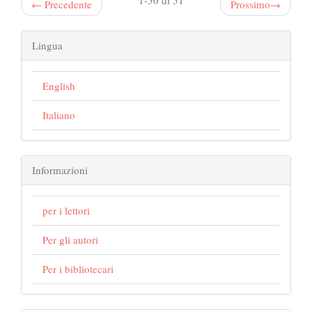
1-50 di 51
←
Precedente
Prossimo
→
Lingua
English
Italiano
Informazioni
per i lettori
Per gli autori
Per i bibliotecari