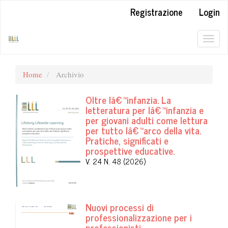
##plugins.themes.bootstrap3.accessible_menu.label##
Registrazione
Login
##plugins.themes.bootstrap3.accessible_menu.main_navigation#
##plugins.themes.bootstrap3.accessible_menu.main_content##
##plugins.themes.bootstrap3.accessible_menu.sidebar##
Togg
navig
Home
Archivio
Oltre lâ€™infanzia. La
letteratura per lâ€™infanzia e
per giovani adulti come lettura
per tutto lâ€™arco della vita.
Pratiche, significati e
prospettive educative.
V. 24 N. 48 (2026)
Nuovi processi di
professionalizzazione per i
professionisti