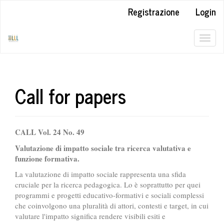
##plugins.themes.bootstrap3.accessible_menu.label##
Registrazione
Login
##plugins.themes.bootstrap3.accessible_menu.main_navigation#
##plugins.themes.bootstrap3.accessible_menu.main_content##
##plugins.themes.bootstrap3.accessible_menu.sidebar##
Togg
navig
Call for papers
CALL Vol. 24 No. 49
Valutazione di impatto sociale tra ricerca valutativa e
funzione formativa.
La valutazione di impatto sociale rappresenta una sfida
cruciale per la ricerca pedagogica. Lo è soprattutto per quei
programmi e progetti educativo-formativi e sociali complessi
che coinvolgono una pluralità di attori, contesti e target, in cui
valutare l'impatto significa rendere visibili esiti e