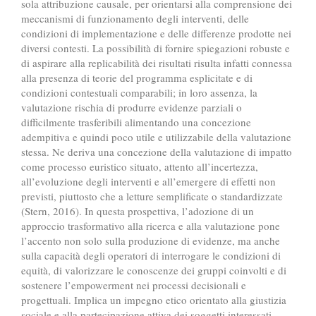
sola attribuzione causale, per orientarsi alla comprensione dei
meccanismi di funzionamento degli interventi, delle
condizioni di implementazione e delle differenze prodotte nei
diversi contesti. La possibilità di fornire spiegazioni robuste e
di aspirare alla replicabilità dei risultati risulta infatti connessa
alla presenza di teorie del programma esplicitate e di
condizioni contestuali comparabili; in loro assenza, la
valutazione rischia di produrre evidenze parziali o
difficilmente trasferibili alimentando una concezione
adempitiva e quindi poco utile e utilizzabile della valutazione
stessa. Ne deriva una concezione della valutazione di impatto
come processo euristico situato, attento all’incertezza,
all’evoluzione degli interventi e all’emergere di effetti non
previsti, piuttosto che a letture semplificate o standardizzate
(Stern, 2016). In questa prospettiva, l’adozione di un
approccio trasformativo alla ricerca e alla valutazione pone
l’accento non solo sulla produzione di evidenze, ma anche
sulla capacità degli operatori di interrogare le condizioni di
equità, di valorizzare le conoscenze dei gruppi coinvolti e di
sostenere l’empowerment nei processi decisionali e
progettuali. Implica un impegno etico orientato alla giustizia
sociale e alla partecipazione attiva dei soggetti interessati,